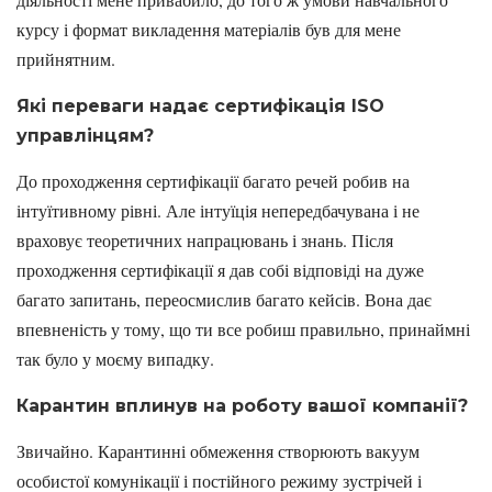
курсу і формат викладення матеріалів був для мене
прийнятним.
Які переваги надає сертифікація ISO
управлінцям?
До проходження сертифікації багато речей робив на
інтуїтивному рівні. Але інтуїція непередбачувана і не
враховує теоретичних напрацювань і знань. Після
проходження сертифікації я дав собі відповіді на дуже
багато запитань, переосмислив багато кейсів. Вона дає
впевненість у тому, що ти все робиш правильно, принаймні
так було у моєму випадку.
Карантин вплинув на роботу вашої компанії?
Звичайно. Карантинні обмеження створюють вакуум
особистої комунікації і постійного режиму зустрічей і