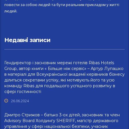
повести за собою людей та бути реальним прикладом у житті
людей.
Недавні записи
Гендиректор і засновник мережі готелів Ribas Hotels
Group, автор книги « Більше ніж сервіс» – Артур Лупашко
в матеріалі для Всеукраїнської академії керівників бізнесу
ділиться секретами успіху, які мотивують його та усю
команду Ribas для подальшого успішного розвитку в
сфері гостинності
26.06.2024
Дмитро Стрижов – батько 3-ох дітей, засновник та член
Advisory Board Холдингу SHERIFF, магістр державного
управління у сфері національної безпеки, учасник