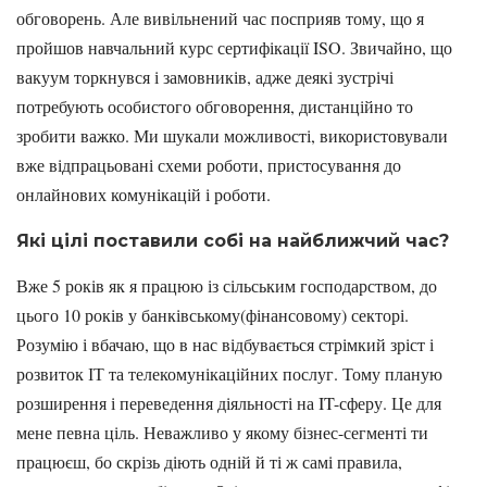
обговорень. Але вивільнений час посприяв тому, що я
пройшов навчальний курс сертифікації ISO. Звичайно, що
вакуум торкнувся і замовників, адже деякі зустрічі
потребують особистого обговорення, дистанційно то
зробити важко. Ми шукали можливості, використовували
вже відпрацьовані схеми роботи, пристосування до
онлайнових комунікацій і роботи.
Які цілі поставили собі на найближчий час?
Вже 5 років як я працюю із сільським господарством, до
цього 10 років у банківському(фінансовому) секторі.
Розумію і вбачаю, що в нас відбувається стрімкий зріст і
розвиток ІТ та телекомунікаційних послуг. Тому планую
розширення і переведення діяльності на IT-сферу. Це для
мене певна ціль. Неважливо у якому бізнес-сегменті ти
працюєш, бо скрізь діють одній й ті ж самі правила,