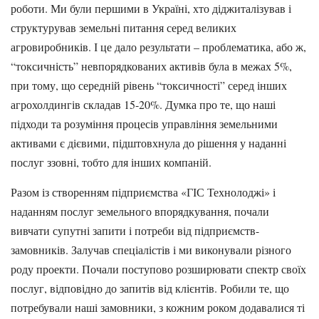
роботи. Ми були першими в Україні, хто діджиталізував і
структурував земельні питання серед великих
агровиробників. І це дало результати – проблематика, або ж,
“токсичність” невпорядкованих активів була в межах 5%,
при тому, що середній рівень “токсичності” серед інших
агрохолдингів складав 15-20%. Думка про те, що наші
підходи та розуміння процесів управління земельними
активами є дієвими, підштовхнула до рішення у наданні
послуг ззовні, тобто для інших компаній.
Разом із створенням підприємства «ГІС Технолоджі» і
наданням послуг земельного впорядкування, почали
вивчати супутні запити і потреби від підприємств-
замовників. Залучав спеціалістів і ми виконували різного
роду проекти. Почали поступово розширювати спектр своїх
послуг, відповідно до запитів від клієнтів. Робили те, що
потребували наші замовники, з кожним роком додавалися ті