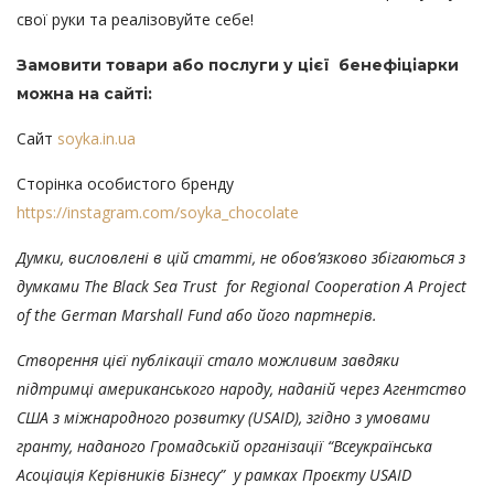
свої руки та реалізовуйте себе!
Замовити товари або послуги у цієї бенефіціарки
можна на сайті:
Сайт
soyka.in.ua
Сторінка особистого бренду
https://instagram.com/soyka_chocolate
Думки, висловлені в цій статті, не обов’язково збігаються з
думками
The
Black
Sea
Trust
for
Regional
Cooperation
A
Project
of
the
German
Marshall
Fund або його партнерів.
Створення цієї публікації стало можливим завдяки
підтримці американського народу, наданій через Агентство
США з міжнародного розвитку (USAID), згідно з умовами
гранту, наданого Громадській організації “Всеукраїнська
Асоціація Керівників Бізнесу” у рамках Проєкту USAID