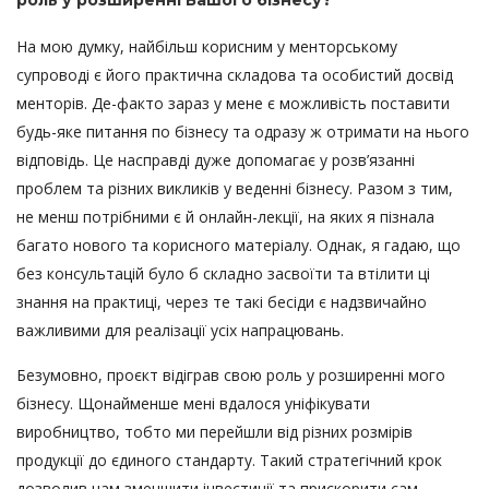
роль у розширенні Вашого бізнесу?
На мою думку, найбільш корисним у менторському
супроводі є його практична складова та особистий досвід
менторів. Де-факто зараз у мене є можливість поставити
будь-яке питання по бізнесу та одразу ж отримати на нього
відповідь. Це насправді дуже допомагає у розв’язанні
проблем та різних викликів у веденні бізнесу. Разом з тим,
не менш потрібними є й онлайн-лекції, на яких я пізнала
багато нового та корисного матеріалу. Однак, я гадаю, що
без консультацій було б складно засвоїти та втілити ці
знання на практиці, через те такі бесіди є надзвичайно
важливими для реалізації усіх напрацювань.
Безумовно, проєкт відіграв свою роль у розширенні мого
бізнесу. Щонайменше мені вдалося уніфікувати
виробництво, тобто ми перейшли від різних розмірів
продукції до єдиного стандарту. Такий стратегічний крок
дозволив нам зменшити інвестиції та прискорити сам