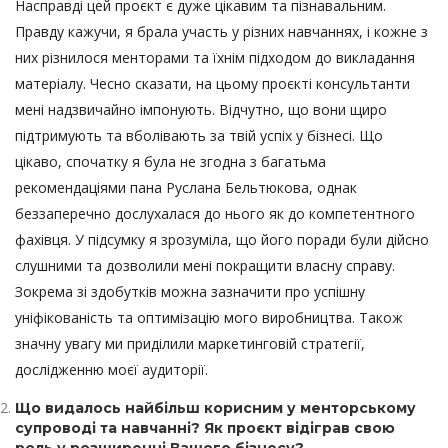
Насправді цей проєкт є дуже цікавим та пізнавальним.
Правду кажучи, я брала участь у різних навчаннях, і кожне з
них різнилося менторами та їхнім підходом до викладання
матеріалу. Чесно сказати, на цьому проєкті консультанти
мені надзвичайно імпонують. Відчутно, що вони щиро
підтримують та вболівають за твій успіх у бізнесі. Що
цікаво, спочатку я була не згодна з багатьма
рекомендаціями пана Руслана Бельтюкова, однак
беззаперечно дослухалася до нього як до компетентного
фахівця. У підсумку я зрозуміла, що його поради були дійсно
слушними та дозволили мені покращити власну справу.
Зокрема зі здобутків можна зазначити про успішну
уніфікованість та оптимізацію мого виробництва. Також
значну увагу ми приділили маркетинговій стратегії,
дослідженню моєї аудиторії.
Що видалось найбільш корисним у менторському
супроводі та навчанні? Як проєкт відіграв свою