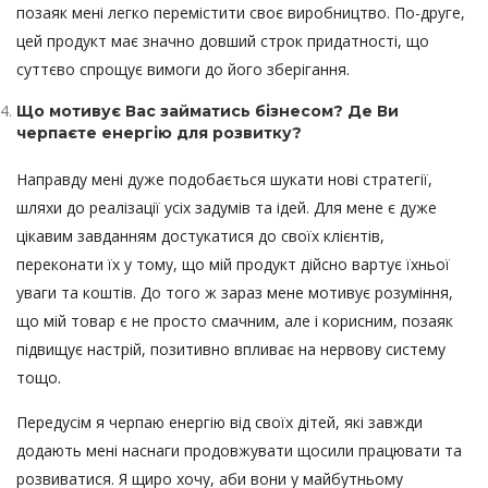
позаяк мені легко перемістити своє виробництво. По-друге,
цей продукт має значно довший строк придатності, що
суттєво спрощує вимоги до його зберігання.
Що мотивує Вас займатись бізнесом? Де Ви
черпаєте енергію для розвитку?
Направду мені дуже подобається шукати нові стратегії,
шляхи до реалізації усіх задумів та ідей. Для мене є дуже
цікавим завданням достукатися до своїх клієнтів,
переконати їх у тому, що мій продукт дійсно вартує їхньої
уваги та коштів. До того ж зараз мене мотивує розуміння,
що мій товар є не просто смачним, але і корисним, позаяк
підвищує настрій, позитивно впливає на нервову систему
тощо.
Передусім я черпаю енергію від своїх дітей, які завжди
додають мені наснаги продовжувати щосили працювати та
розвиватися. Я щиро хочу, аби вони у майбутньому