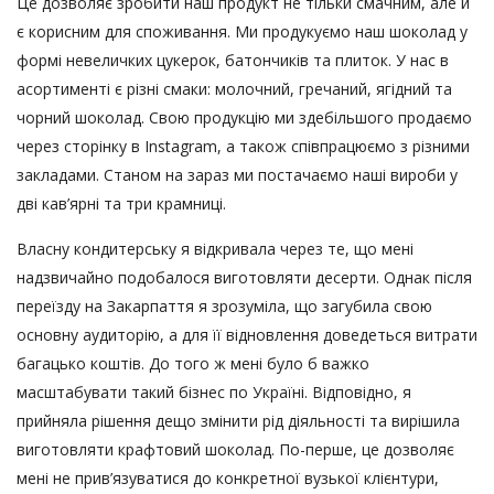
Це дозволяє зробити наш продукт не тільки смачним, але й
є корисним для споживання. Ми продукуємо наш шоколад у
формі невеличких цукерок, батончиків та плиток. У нас в
асортименті є різні смаки: молочний, гречаний, ягідний та
чорний шоколад. Свою продукцію ми здебільшого продаємо
через сторінку в Instagram, а також співпрацюємо з різними
закладами. Станом на зараз ми постачаємо наші вироби у
дві кав’ярні та три крамниці.
Власну кондитерську я відкривала через те, що мені
надзвичайно подобалося виготовляти десерти. Однак після
переїзду на Закарпаття я зрозуміла, що загубила свою
основну аудиторію, а для її відновлення доведеться витрати
багацько коштів. До того ж мені було б важко
масштабувати такий бізнес по Україні. Відповідно, я
прийняла рішення дещо змінити рід діяльності та вирішила
виготовляти крафтовий шоколад. По-перше, це дозволяє
мені не прив’язуватися до конкретної вузької клієнтури,