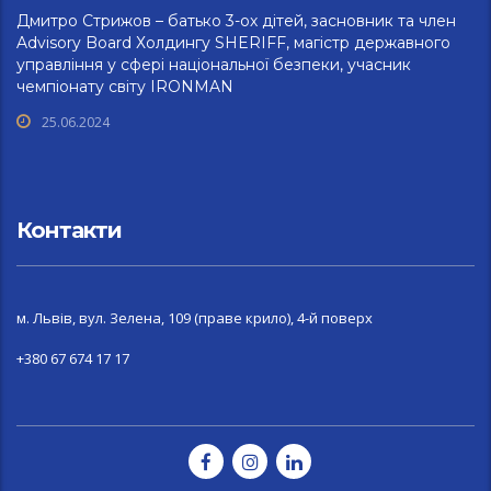
Дмитро Стрижов – батько 3-ох дітей, засновник та член
Advisory Board Холдингу SHERIFF, магістр державного
управління у сфері національної безпеки, учасник
чемпіонату світу IRONMAN
25.06.2024
Контакти
м. Львів, вул. Зелена, 109 (праве крило), 4-й поверх
+380 67 674 17 17