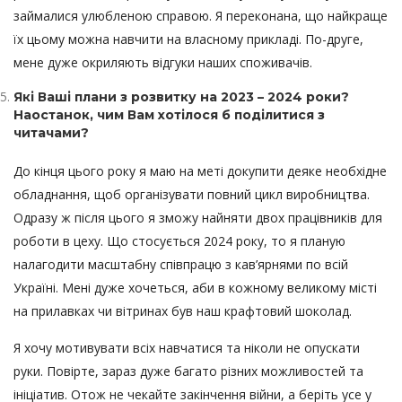
займалися улюбленою справою. Я переконана, що найкраще
їх цьому можна навчити на власному прикладі. По-друге,
мене дуже окриляють відгуки наших споживачів.
Які Ваші плани з розвитку на 2023 – 2024 роки?
Наостанок, чим Вам хотілося б поділитися з
читачами?
До кінця цього року я маю на меті докупити деяке необхідне
обладнання, щоб організувати повний цикл виробництва.
Одразу ж після цього я зможу найняти двох працівників для
роботи в цеху. Що стосується 2024 року, то я планую
налагодити масштабну співпрацю з кав’ярнями по всій
Україні. Мені дуже хочеться, аби в кожному великому місті
на прилавках чи вітринах був наш крафтовий шоколад.
Я хочу мотивувати всіх навчатися та ніколи не опускати
руки. Повірте, зараз дуже багато різних можливостей та
ініціатив. Отож не чекайте закінчення війни, а беріть усе у