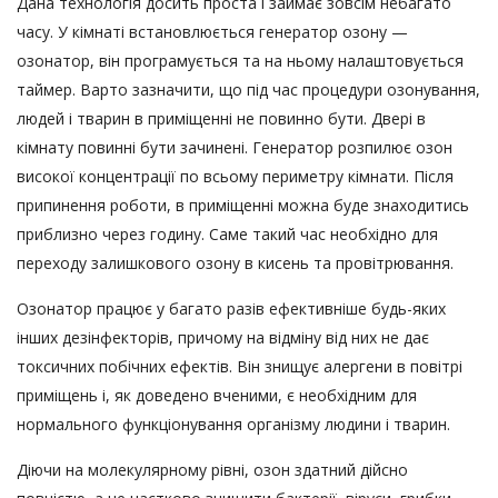
Дана технологія досить проста і займає зовсім небагато
часу. У кімнаті встановлюється генератор озону —
озонатор, він програмується та на ньому налаштовується
таймер. Варто зазначити, що під час процедури озонування,
людей і тварин в приміщенні не повинно бути. Двері в
кімнату повинні бути зачинені. Генератор розпилює озон
високої концентрації по всьому периметру кімнати. Після
припинення роботи, в приміщенні можна буде знаходитись
приблизно через годину. Саме такий час необхідно для
переходу залишкового озону в кисень та провітрювання.
Озонатор працює у багато разів ефективніше будь-яких
інших дезінфекторів, причому на відміну від них не дає
токсичних побічних ефектів. Він знищує алергени в повітрі
приміщень і, як доведено вченими, є необхідним для
нормального функціонування організму людини і тварин.
Діючи на молекулярному рівні, озон здатний дійсно