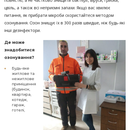
повністю, а не частково знищити бактерії, віруси, грибки,
цвіль, а також всі неприємні запахи. Якщо вас хвилює
питання, як прибрати мікроби скористайтеся методом
озонування. Озон знищує їх в 300 разів швидше, ніж будь-які
інші дезінфектори.
Де може
знадобитися
озонування?
Будь-яке
житлове та
нежитлове
приміщення
(будинок,
квартира,
котедж,
гараж,
готелі,