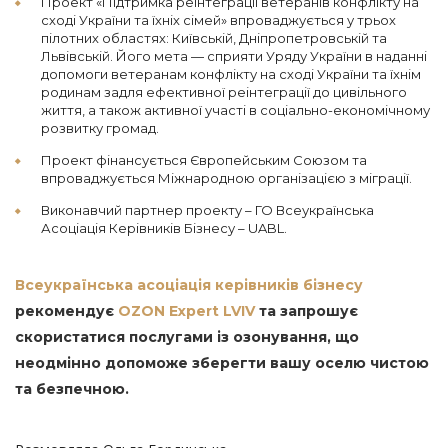
Проект «Підтримка реінтеграції ветеранів конфлікту на
сході України та їхніх сімей» впроваджується у трьох
пілотних областях: Київській, Дніпропетровській та
Львівській. Його мета — сприяти Уряду України в наданні
допомоги ветеранам конфлікту на сході України та їхнім
родинам задля ефективної реінтеграції до цивільного
життя, а також активної участі в соціально-економічному
розвитку громад.
Проект фінансується Європейським Союзом та
впроваджується Міжнародною організацією з міграції.
Виконавчий партнер проекту – ГО Всеукраїнська
Асоціація Керівників Бізнесу – UABL.
Всеукраїнська асоціація керівників бізнесу
рекомендує
OZON Expert LVIV
та запрошує
cкористатися послугами із озонування, що
неодмінно допоможе зберегти вашу оселю чистою
та безпечною.