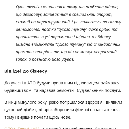
Суть техніки очищення в тому, що особлива рідина,
що дезодорує, заливається в спеціальний апарат,
схожий на пароструминний, і розпилюється по салону
автомобіля. Частки “сухого туману” дуже дрібні та
проникають в усі порожнини і щілини, в оббивку.
Вигідна відмінність “сухого туману” від стандартних
ароматизаторів – те, що він не маскує неприємний
запах, а повністю його усуває.
Від ідеї до бізнесу
До участі в АТО будучи приватним підприємцем, займався
будівництвом та надавав ремонтні будівельними послуги.
В кінці минулого року різко погіршилося здоров’я, виявили
цукровий діабет, лікарі заборонили фізичні навантаження,
тому і вирішив почати щось нове.
OZON Expert LVIV
– це новий, цікавий проект. До запуску