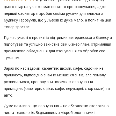
цього стартапу я вже мав поняття про озонування, адже
перший озонатор я зробив своїми руками для власного
будинку і зрозумів, що у Львові їх дуже мало, а попит на цей
товар зростає.
Під час участі в проекті із підтримки ветеранського бізнесу я
підготував та успішно захистив свій бізнес-план, отримавши
промислове обладнання для озонування та обробки еко
туманом.
Зараз по нас вдарив карантин: школи, кафе, садочки не
працюють, відповідно значно менше клієнтів, але помалу
розвиваємося, пропонуючи послуги із озонування
приміщень (квартири, офіси, кафе, перукарні, спортзали) та
авто.
Дуже важливо, що озонування – це абсолютно екологічно
чиста технологія. Зєднавшись з мікробіологічними і