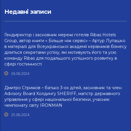
Недавні записи
Гендиректор і засновник мережі готелів Ribas Hotels
Group, автор книги « Більше ніж сервіс» – Артур Лупашко
в матеріалі для Всеукраїнської академії керівників бізнесу
ділиться секретами успіху, які мотивують його та усю
команду Ribas для подальшого успішного розвитку в
сфері гостинності
26.06.2024
Дмитро Стрижов – батько 3-ох дітей, засновник та член
Advisory Board Холдингу SHERIFF, магістр державного
управління у сфері національної безпеки, учасник
чемпіонату світу IRONMAN
25.06.2024