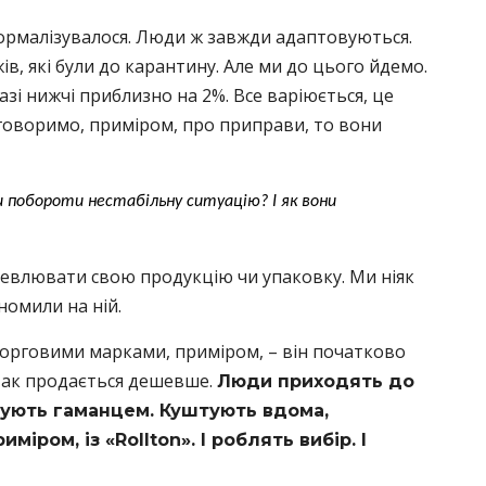
нормалізувалося. Люди ж завжди адаптовуються.
в, які були до карантину. Але ми до цього йдемо.
азі нижчі приблизно на 2%. Все варіюється, це
 говоримо, приміром, про приправи, то вони
и побороти нестабільну ситуацію? І як вони
евлювати свою продукцію чи упаковку. Ми ніяк
номили на ній.
торговими марками, приміром, – він початково
о так продається дешевше.
Люди приходять до
сують гаманцем. Куштують вдома,
міром, із «Rollton». І роблять вибір. І