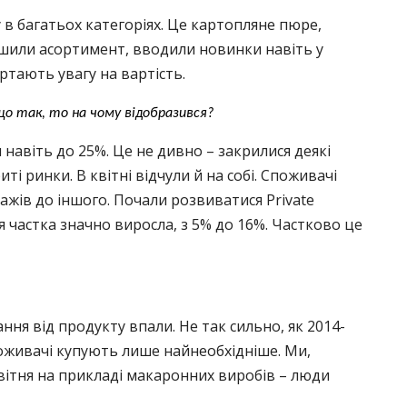
 в багатьох категоріях. Це картопляне пюре,
ьшили асортимент, вводили новинки навіть у
ртають увагу на вартість.
що так, то на чому відобразився?
и навіть до 25%. Це не дивно – закрилися деякі
иті ринки. В квітні відчули й на собі. Споживачі
жів до іншого. Почали розвиватися Private
я частка значно виросла, з 5% до 16%. Частково це
ння від продукту впали. Не так сильно, як 2014-
Споживачі купують лише найнеобхідніше. Ми,
квітня на прикладі макаронних виробів – люди