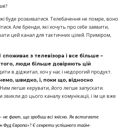
алі?
ежі буде розвиватися. Телебачення не помре, воно
тися. Але бренди, які хочуть про себе заявити,
ати цей канал для тактичних цілей. Приміром,
споживає з телевізора і все більше –
 того, люди більше довіряють цій
ти в діджитал, хоч у нас і недорогий продукт.
емо, швидко, і, поки що, відносно
Ним легше керувати, його легше запускати.
викли до цього каналу комунікації, і їм це вже
 не факт, що зробиш всі якісно. Як встигаєте
н Фуд Європа»? Є секрети успішного тайм-