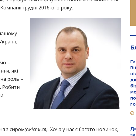
Компанії грудні 2016-ого року.
 нашому
країні,
Б
Ге
мо –
Ri
ння, які
ні
на роль –
дл
бі
. Робити
мо
ки
по
го
ня з сиром
(сміється).
Хоча у нас є багато новинок,
Дм
за