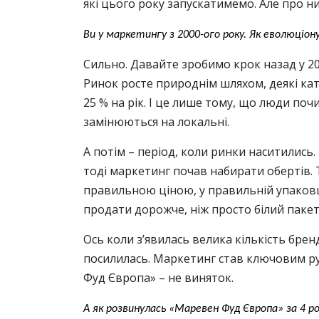
які цього року запускатимемо. Але про н
Ви у маркетингу з 2000-ого року. Як еволюціон
Сильно. Давайте зробимо крок назад у 20
Ринок росте природнім шляхом, деякі кат
25 % на рік. І це лише тому, що люди по
замінюються на локальні.
А потім – період, коли ринки наситились
тоді маркетинг почав набирати обертів. 
правильною ціною, у правильній упаковці
продати дорожче, ніж просто білий пакет
Ось коли з’явилась велика кількість бренд
посилилась. Маркетинг став ключовим ру
Фуд Європа» – не виняток.
А як розвинулась «Маревен Фуд Європа» за 4 