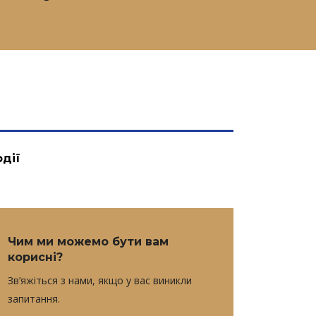
одії
Чим ми можемо бути вам
корисні?
Зв’яжіться з нами, якщо у вас виникли
запитання.