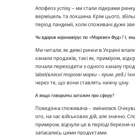
Апофеоз успіху – ми стали лідерами ринку
вермішель та локшина. Крім цього, збіл
період пандемії, коли споживачі дуже зве
Чи вдарив коронавірус по «Маревен Фуд»? І, як
Ми читали, як деякі ринки в Україні впал
канали продажів, такі як, приміром, відкр
почали переходити з одного каналу прода
label
(власні торгові марки – прим. ред.)
Їхн
через те, що вони ставлять нижчу ціну.
А якщо говорити загалом про сферу?
Поведінка споживача – змінилася. Очікува
ого, на час військових дій, але значно. 
приміром, відчули це в періоді березня-
запасались цими продуктами.