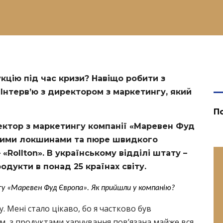
цію під час кризи? Навіщо робити з
 Інтерв’ю з директором з маркетингу, який
П
ектор з маркетингу компанії «Маревен Фуд
ішими локшинами та пюре швидкого
«Rollton». В українському відділі штату –
одукти в понад 25 країнах світу.
у «Маревен Фуд Європа». Як прийшли у компанію?
. Мені стало цікаво, бо я частково був
лом, з продуктами харчування пов’язана майже вся