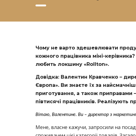
Чому не варто здешевлювати продук
кожного працівника міні-керівника?
любить локшину «Rollton».
Довідка: Валентин Кравченко – дир
Європа». Ви знаєте їх за найсмачн
приготування, а також приправами – 
півтисячі працівників. Реалізують пр
Вітаю, Валентине. Ви – директор з маркетинг
Мене, власне кажучи, запросили на посаду
споживачем цієї категорії товарів. Зага