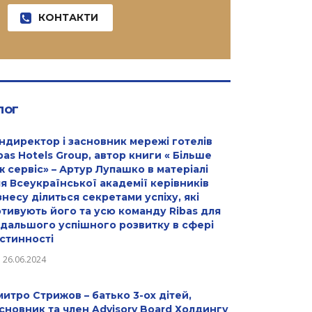
КОНТАКТИ
лог
ндиректор і засновник мережі готелів
bas Hotels Group, автор книги « Більше
ж сервіс» – Артур Лупашко в матеріалі
я Всеукраїнської академії керівників
знесу ділиться секретами успіху, які
тивують його та усю команду Ribas для
дальшого успішного розвитку в сфері
стинності
26.06.2024
итро Стрижов – батько 3-ох дітей,
сновник та член Advisory Board Холдингу