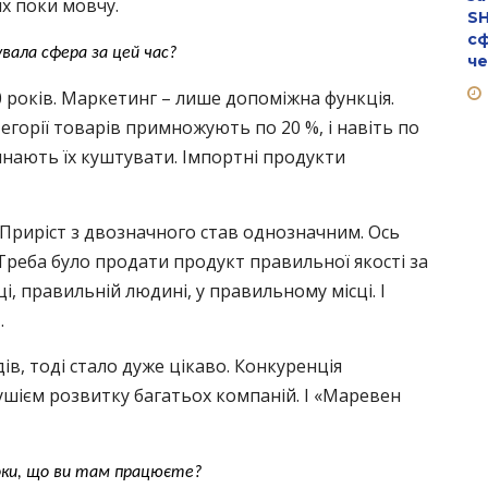
их поки мовчу.
SH
сф
увала сфера за цей час?
че
 років. Маркетинг – лише допоміжна функція.
егорії товарів примножують по 20 %, і навіть по
чинають їх куштувати. Імпортні продукти
. Приріст з двозначного став однозначним. Ось
Треба було продати продукт правильної якості за
, правильній людині, у правильному місці. І
.
ів, тоді стало дуже цікаво. Конкуренція
шієм розвитку багатьох компаній. І «Маревен
роки, що ви там працюєте?