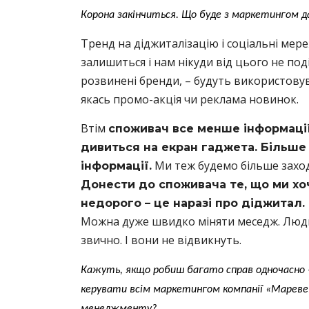
Корона закінчиться. Що буде з маркетингом д
Тренд на діджиталізацію і соціальні мер
залишиться і нам нікуди від цього не поді
розвинені бренди, – будуть використовув
якась промо-акція чи реклама новинок.
Втім
споживач все менше інформації 
дивиться на екран гаджета. Більше
Ми теж будемо більше заходи
інформації.
Донести до споживача те, що ми хоч
недорого – це наразі про діджитал.
Можна дуже швидко міняти меседж. Люди з
звично. І вони не відвикнуть.
Кажуть, якщо робиш багато справ одночасно –
керувати всім маркетингом компанії «Мареве