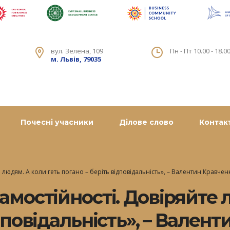
вул. Зелена, 109
Пн - Пт 10.00 - 18.0
м. Львів, 79035
Почесні учасники
Ділове слово
Контак
 людям. А коли геть погано – беріть відповідальність», – Валентин Кравчен
амостійності. Довіряйте 
дповідальність», – Вален