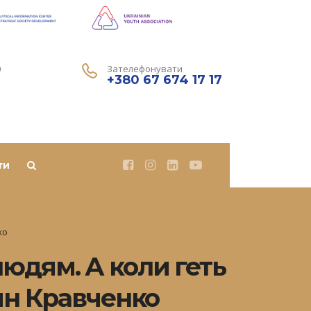
0
Зателефонувати
+380 67 674 17 17
ти
ко
людям. А коли геть
тин Кравченко