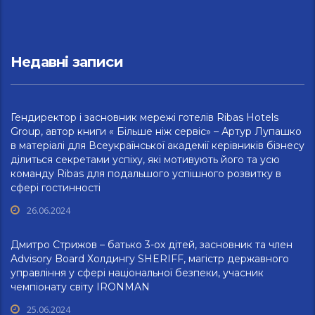
Недавні записи
Гендиректор і засновник мережі готелів Ribas Hotels
Group, автор книги « Більше ніж сервіс» – Артур Лупашко
в матеріалі для Всеукраїнської академії керівників бізнесу
ділиться секретами успіху, які мотивують його та усю
команду Ribas для подальшого успішного розвитку в
сфері гостинності
26.06.2024
Дмитро Стрижов – батько 3-ох дітей, засновник та член
Advisory Board Холдингу SHERIFF, магістр державного
управління у сфері національної безпеки, учасник
чемпіонату світу IRONMAN
25.06.2024