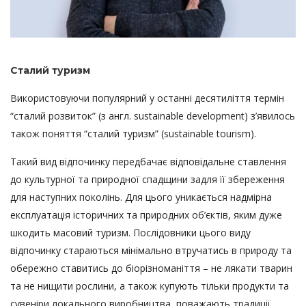
Сталий туризм
Використовуючи популярний у останні десятиліття термін
“сталий розвиток” (з англ. sustainable development) з’явилось
також поняття “сталий туризм” (sustainable tourism).
Такий вид відпочинку передбачає відповідальне ставлення
до культурної та природної спадщини задля її збереження
для наступних поколінь. Для цього уникається надмірна
експлуатація історичних та природних об’єктів, яким дуже
шкодить масовий туризм. Послідовники цього виду
відпочинку стараються мінімально втручатись в природу та
обережно ставитись до біорізноманіття – не лякати тварин
та не нищити рослини, а також купують тільки продукти та
сувеніри локального виробництва, поважають традиції