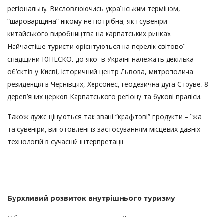
регіональну. Висловлюючись українським терміном,
“шароварщина” нікому не потрібна, як і сувеніри
китайського виробництва на карпатських ринках.
Найчастіше туристи орієнтуються на перелік світової
спадщини ЮНЕСКО, до якої в Україні належать декілька
об’єктів у Києві, історичний центр Львова, митрополича
резиденція в Чернівцях, Херсонес, геодезична дуга Струве, 8
дерев’яних церков Карпатського регіону та букові праліси.
Також дуже цінуються так звані “крафтові” продукти – їжа
та сувеніри, виготовлені із застосуванням місцевих давніх
технологій в сучасній інтерпретації.
Бурхливий розвиток внутрішнього туризму