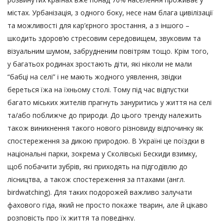
містах. Урбанізація, з одного боку, несе нам блага цивілізації
та можливості для кар’єрного зростання, а з іншого –
шкодить здоров’ю стресовим середовищем, звуковим та
візуальним шумом, забрудненим повітрям тощо. Крім того,
у багатьох родинах зростають діти, які ніколи не мали
“бабці на селі” і не мають жодного уявлення, звідки
береться їжа на їхньому столі. Тому під час відпустки
багато міських жителів прагнуть зануритись у життя на селі
та/або поближче до природи. До цього тренду належить
також виникнення такого нового різновиду відпочинку як
спостереження за дикою природою. В Україні це поїздки в
національні парки, зокрема у Сколівські Бескиди взимку,
щоб побачити зубрів, які приходять на підгодівлю до
лісництва, а також спостереження за птахами (англ.
birdwatching). Для таких подорожей важливо залучати
фахового гіда, який не просто покаже тварин, але й цікаво
розповість про їх життя та поведінку.