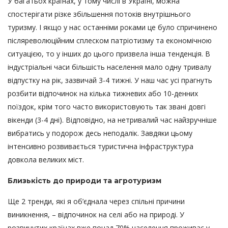
У багатьох країнах, у тому числі в Україні, можна
спостерігати різке збільшення потоків внутрішнього
туризму. І якщо у нас останніми роками це було спричинено
післяреволюційним сплеском патріотизму та економічною
ситуацією, то у інших до цього призвела інша тенденція. В
індустріальні часи більшість населення мало одну тривалу
відпустку на рік, зазвичай 3-4 тижні. У наш час усі прагнуть
розбити відпочинок на кілька тижневих або 10-денних
поїздок, крім того часто використовують так звані довгі
вікенди (3-4 дні). Відповідно, на нетривалий час найзручніше
вибратись у подорож десь неподалік. Завдяки цьому
інтенсивно розвивається туристична інфраструктура
довкола великих міст.
Близькість до природи та агротуризм
Ще 2 тренди, які я об’єднала через спільні причини
виникнення, – відпочинок на селі або на природі. У
розвинутих країнах вже понад 70% населення проживає у