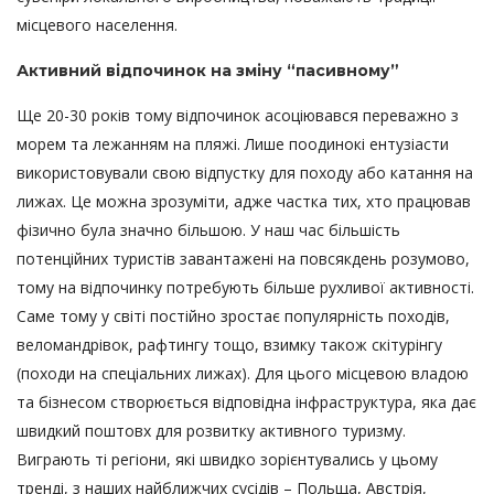
місцевого населення.
Активний відпочинок на зміну “пасивному”
Ще 20-30 років тому відпочинок асоціювався переважно з
морем та лежанням на пляжі. Лише поодинокі ентузіасти
використовували свою відпустку для походу або катання на
лижах. Це можна зрозуміти, адже частка тих, хто працював
фізично була значно більшою. У наш час більшість
потенційних туристів завантажені на повсякдень розумово,
тому на відпочинку потребують більше рухливої активності.
Саме тому у світі постійно зростає популярність походів,
веломандрівок, рафтингу тощо, взимку також скітурінгу
(походи на спеціальних лижах). Для цього місцевою владою
та бізнесом створюється відповідна інфраструктура, яка дає
швидкий поштовх для розвитку активного туризму.
Виграють ті регіони, які швидко зорієнтувались у цьому
тренді, з наших найближчих сусідів – Польща, Австрія,