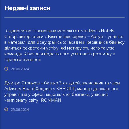
Недавні записи
Гендиректор і засновник мережі готелів Ribas Hotels
Group, автор книги « Більше ніж сервіс» – Артур Лупашко
в матеріалі для Всеукраїнської академії керівників бізнесу
ділиться секретами успіху, які мотивують його та усю
команду Ribas для подальшого успішного розвитку в
сфері гостинності
26.06.2024
Дмитро Стрижов – батько 3-ох дітей, засновник та член
Advisory Board Холдингу SHERIFF, магістр державного
управління у сфері національної безпеки, учасник
чемпіонату світу IRONMAN
25.06.2024