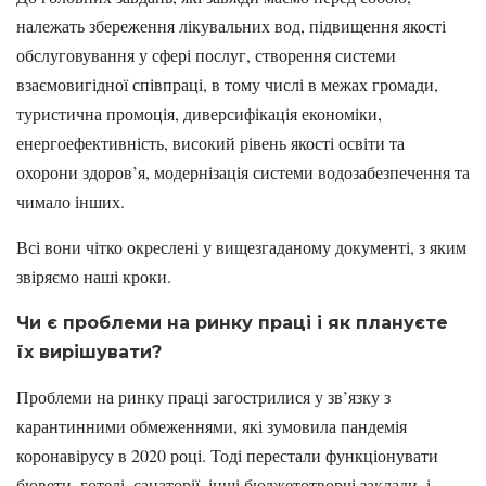
належать збереження лікувальних вод, підвищення якості
обслуговування у сфері послуг, створення системи
взаємовигідної співпраці, в тому числі в межах громади,
туристична промоція, диверсифікація економіки,
енергоефективність, високий рівень якості освіти та
охорони здоров’я, модернізація системи водозабезпечення та
чимало інших.
Всі вони чітко окреслені у вищезгаданому документі, з яким
звіряємо наші кроки.
Чи є проблеми на ринку праці і як плануєте
їх вирішувати?
Проблеми на ринку праці загострилися у зв’язку з
карантинними обмеженнями, які зумовила пандемія
коронавірусу в 2020 році. Тоді перестали функціонувати
бювети, готелі, санаторії, інші бюджетотворчі заклади, і