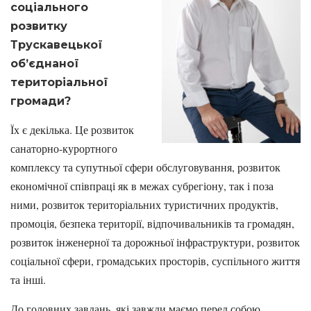
соціального
розвитку
Трускавецької
об’єднаної
територіальної
громади?
Їх є декілька. Це розвиток
санаторно-курортного
комплексу та супутньої сфери обслуговування, розвиток
економічної співпраці як в межах субрегіону, так і поза
ними, розвиток територіальних туристичних продуктів,
промоція, безпека території, відпочивальників та громадян,
розвиток інженерної та дорожньої інфраструктури, розвиток
соціальної сфери, громадських просторів, суспільного життя
та інші.
До головних завдань, які завжди маємо перед собою,