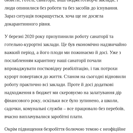
люди опинилися без роботи та без засобів до існування.
Зараз ситуація покращується, хоча ще не досягла
докарантинного рівня.
У березні 2020 року призупинили роботу санаторії та
готельно-курортні заклади. Це був економічно надзвичайно
важкий період, а його плоди ми пожинаємо й досі. Уже з
послабленням карантину наші санаторії почали
впроваджувати постковідну реабілітацію, і так потрохи
курорт повертався до життя. Станом на сьогодні відновили
роботу практично всі заклади. Проте й досі додаткові
надходження в бюджет ми скеровуємо на залатування дір
фінансового року, оскільки все було зупинено, а школи,
садочки, комунальні служби – все працювало без перебоїв,
вчасно виплачувалися заробітні плати.
Окрім підвищення безробіття болючою темою є неофіційне