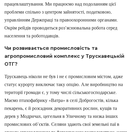
працевлаштування. Ми працюємо над подоланням цієї
проблеми спільно з центром зайнятості, податковою,
управлінням Держпраці та правоохоронними органами.
Окрім рейдів проводиться роз’яснювальна робота серед
населення та роботодавців.
Чи розвивається промисловість та
агропромисловий комплекс
у Трускавецькій
ОТГ?
Трускавець ніколи не був і не є промисловим містом, адже
статус курорту виключає таку опцію. Але виробництво на
території громади є, у тому числі сільськогосподарське.
Маємо птахофабрику «Ватра» в селі Доброгостів, кілька
пекарень, є й розсадник декоративних рослин, кущів та
дерев у Модричах, цегельня в Уличному та низка інших
промислових об’єктів. Селяни здають свої земельні паї в
оренду агрохолдингам та фермерським господарствам, наше