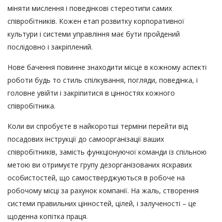
міняти мислення і поведінкові стереотипи самих
співробітників. Кожен етап розвитку корпоративної
культури і системи управління має бути пройдений
послідовно і закріплений.
Нове бачення повинне знаходити місце в кожному аспекті
роботи будь то стиль спілкування, погляди, поведінка, і
головне увійти і закріпитися в цінностях кожного
співробітника.
Коли ви спробуєте в найкоротші терміни перейти від
посадових інструкції до самоорганізації ваших
співробітників, замість функціонуючої команди із спільною
метою ви отримуєте групу дезорганізованих яскравих
особистостей, що самостверджуються в робоче на
робочому місці за рахунок компанії. На жаль, створення
системи правильних цінностей, цілей, і залученості – це
щоденна копітка праця.