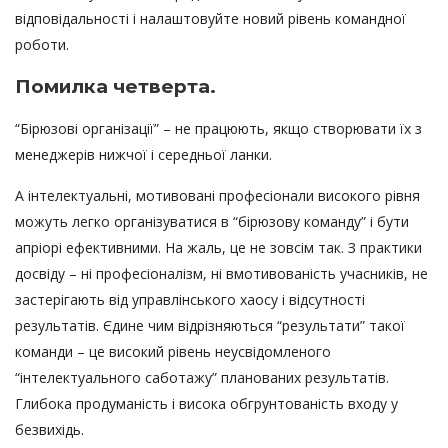
відповідальності і налаштовуйте новий рівень командної
роботи.
Помилка четверта.
“Бірюзові організації” – не працюють, якщо створювати їх з
менеджерів нижчої і середньої ланки.
А інтелектуальні, мотивовані професіонали високого рівня
можуть легко організуватися в “бірюзову команду” і бути
апріорі ефективними. На жаль, це не зовсім так. З практики
досвіду – ні професіоналізм, ні вмотивованість учасників, не
застерігають від управлінського хаосу і відсутності
результатів. Єдине чим відрізняються “результати” такої
команди – це високий рівень неусвідомленого
“інтелектуального саботажу” планованих результатів.
Глибока продуманість і висока обгрунтованість входу у
безвихідь.