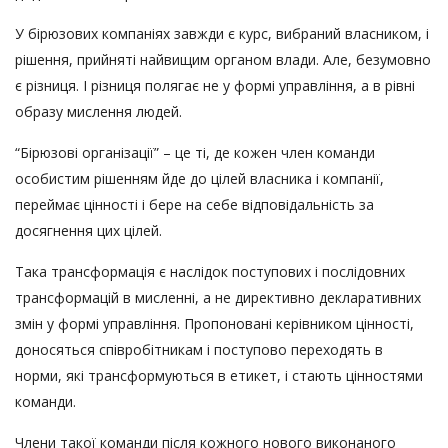
У бірюзових компаніях завжди є курс, вибраний власником, і
рішення, прийняті найвищим органом влади. Але, безумовно
є різниця. І різниця полягає не у формі управління, а в рівні
образу мислення людей.
“Бірюзові організації” – це ті, де кожен член команди
особистим рішенням йде до цілей власника і компанії,
переймає цінності і бере на себе відповідальність за
досягнення цих цілей.
Така трансформація є наслідок поступових і послідовних
трансформацій в мисленні, а не директивно декларативних
змін у формі управління. Пропоновані керівником цінності,
доносяться співробітникам і поступово переходять в
норми, які трансформуються в етикет, і стають цінностями
команди.
Члени такої команди після кожного нового виконаного