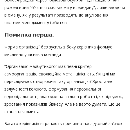
рожеві вони “б’ються скельцями у всередину”, лише вводячи
в оману, які у результаті призводять до анулювання
системи менеджменту і збитків.
Помилка перша.
Форма організації без зусиль з боку керівника формує
мислення учасників команди
“Організація майбутнього” має певні критерії:
самоорганізація, еволюційна мета і цілісність. Які цілі ми
переслідуємо, створюючи таку організацію? Зростання
залученості кожного, формування персональної
відповідальності, злагоджена спільна робота і, як підсумок,
зростання показників бізнесу. Але не варто думати, що це
станеться вмить.
Багато керівників втрачають причинно-наслідковий зв’язок.