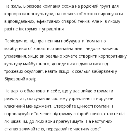
На жаль. Бірюзова компанія схожа на родючий грунт для
корпоративної культури, на полях якої можна вирощувати
відповідальних, ефективних співробітників. Але ні в якому
разі не інструмент управління.
Періодично, під прагненням побудувати “компанію
майбутнього” ховається звичайна лінь і недолік навичок
управління. Якщо ви реально хочете створити корпоративну
культуру майбутнього, доведеться відмовитися від
“рожевих окулярів”, навіть якщо їх скельця забарвлені у
бірюзовий колір.
Не варто обманювати себе, що у вас вийде отримати
результат, скасувавши систему управління і ігноруючи
класичний менеджмент. Створюйте цінності компанії і
впроваджуйте їх, через підтримку співробітників, ставте цілі
які цікаві їм, до яких вони прагнутимуть. На наступних
етапах залучайте їх, передавайте частину своєї