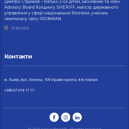
Дмитро Стрижов – батько 3-ох дітей, засновник та член
Advisory Board Холдингу SHERIFF, магістр державного
управління у сфері національної безпеки, учасник
чемпіонату світу IRONMAN
25.06.2024
Контакти
м. Львів, вул. Зелена, 109 (праве крило), 4-й поверх
+380 67 674 17 17