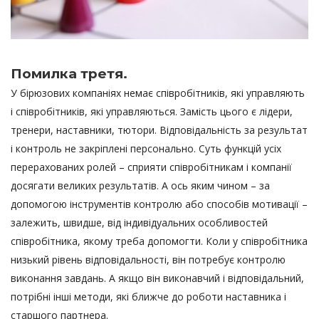
Помилка третя.
У бірюзових компаніях немає співробітників, які управляють
і співробітників, які управляються. Замість цього є лідери,
тренери, наставники, тютори. Відповідальність за результат
і контроль не закріплені персонально. Суть функцій усіх
перерахованих ролей – сприяти співробітникам і компанії
досягати великих результатів. А ось яким чином – за
допомогою інструментів контролю або способів мотивації –
залежить, швидше, від індивідуальних особливостей
співробітника, якому треба допомогти. Коли у співробітника
низький рівень відповідальності, він потребує контролю
виконання завдань. А якщо він виконавчий і відповідальний,
потрібні інші методи, які ближче до роботи наставника і
старшого партнера.