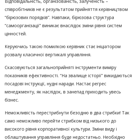
Відповідальність, організованість, залученість –
співробітників не є результатом прийняття керівництвом
“бірюзових порядків”. Навпаки, бірюзова структура
“самоорганізації” виникає внаслідок зміни рівня систем
цінностей.
Керуючись такою помилкою керівник стає ініціатором
розвалу класичної вертикалі управління.
Скасовуються загальноприйняті інструменти виміру
показників ефективності. “На звалище історії” викидаються
посадові інструкції, нудні наради. Настає регрес
менеджменту, як наслідок, в занепад приходить увесь
бізнес.
Неможливість перестрибнути безодню в два стрибки! Так
само неможливо перейти стрибком від низького до
високого рівня корпоративної культури. Зміни виду і
облаштування управління буде недостатньо. Необхідно