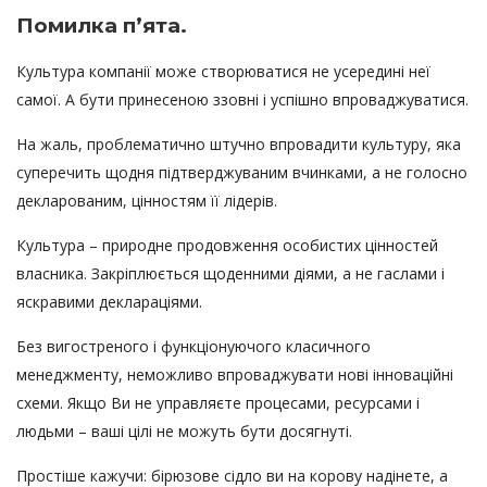
Помилка п’ята.
Культура компанії може створюватися не усередині неї
самої. А бути принесеною ззовні і успішно впроваджуватися.
На жаль, проблематично штучно впровадити культуру, яка
суперечить щодня підтверджуваним вчинками, а не голосно
декларованим, цінностям її лідерів.
Культура – природне продовження особистих цінностей
власника. Закріплюється щоденними діями, а не гаслами і
яскравими деклараціями.
Без вигостреного і функціонуючого класичного
менеджменту, неможливо впроваджувати нові інноваційні
схеми. Якщо Ви не управляєте процесами, ресурсами і
людьми – ваші цілі не можуть бути досягнуті.
Простіше кажучи: бірюзове сідло ви на корову надінете, а