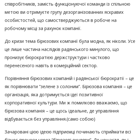
співробітників, замість функціонуючої команди із спільною
метою ви отримуєте групу дезорганізованних яскравих
особистостей, що самостверджуються в робоче на
робочому місці за рахунок компанії.
До кризи тема бірюзових компанії була модна, як ніколи. Усе
це лише частина наслідків радянського минулого, що
пронизує бюрократією держструктури і частково
перенесеного навіть в комерційний сектор.
Порівняння бірюзових компаній і радянської бюрократії – це
як порівнювати “зелене з солоним”. Бірюзова компанія – це
організація, яка дотримується ідеї позитивної
корпоративної культури. Ми ж помилково вважаємо, що
бірюзова компанія – це щось ідеальне, де управління
відбувається без управління.(само собою)
Зачаровані цією ідеєю підприємці починають сприймати всі
бізнес-процеси через “бірюзові окуляри”. До нещастя, як і