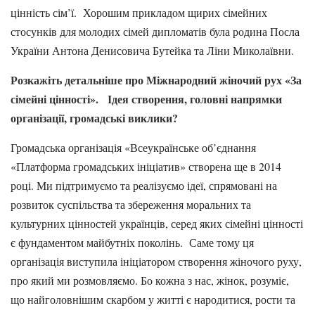
цінність сім’ї. Хорошим прикладом щирих сімейних
стосунків для молодих сімей дипломатів була родина Посла
України Антона Денисовича Бутейка та Ліни Миколаївни.
Розкажіть детальніше про Міжнародний жіночий рух «За
сімейні цінності». Ідея створення, головні напрямки
організації, громадські виклики?
Громадська організація «Всеукраїнське об’єднання
«Платформа громадських ініціатив» створена ще в 2014
році. Ми підтримуємо та реалізуємо ідеї, спрямовані на
розвиток суспільства та збереження моральних та
культурних цінностей українців, серед яких сімейні цінності
є фундаментом майбутніх поколінь. Саме тому ця
організація виступила ініціатором створення жіночого руху,
про який ми розмовляємо. Бо кожна з нас, жінок, розуміє,
що найголовнішим скарбом у житті є народитися, рости та