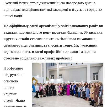
і кожний із тих, хто відзначений цією нагородою дійсно
відповідає тим цінностям, які закладені в її суть і є гордістю
нашої нації.
На офіційному сайті організації у звіті виконаних робіт ви
вказали, що минулого року провели більш як 30 засідань
круглих столів стосовно питань сімейного виховання,
сімейного підприємництва, освіти тощо. Як учасники
вдосконалюють власні професійні навички та знання
стосовно соціально важливих проблем?
Професійне
підґрунтя є
основою
наших
круглих
столів. Якщо
організовуємо