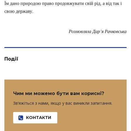
Їм дано природою право продовжувати свій рід, а від так і
свою державу.
Розмовляла Дар’я Рачковська
Події
Чим ми можемо бути вам корисні?
Зв’яжіться з нами, якщо у вас виникли запитання.
КОНТАКТИ