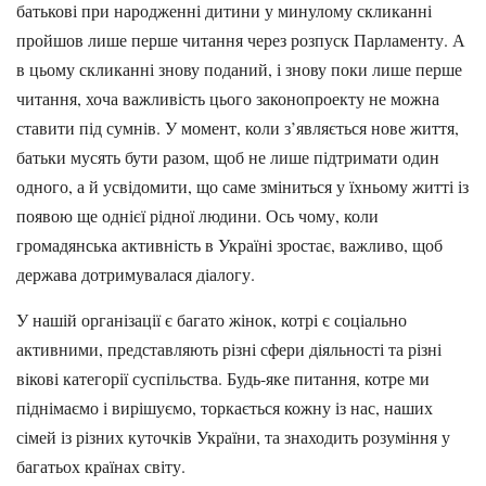
батькові при народженні дитини у минулому скликанні
пройшов лише перше читання через розпуск Парламенту. А
в цьому скликанні знову поданий, і знову поки лише перше
читання, хоча важливість цього законопроекту не можна
ставити під сумнів. У момент, коли з’являється нове життя,
батьки мусять бути разом, щоб не лише підтримати один
одного, а й усвідомити, що саме зміниться у їхньому житті із
появою ще однієї рідної людини. Ось чому, коли
громадянська активність в Україні зростає, важливо, щоб
держава дотримувалася діалогу.
У нашій організації є багато жінок, котрі є соціально
активними, представляють різні сфери діяльності та різні
вікові категорії суспільства. Будь-яке питання, котре ми
піднімаємо і вирішуємо, торкається кожну із нас, наших
сімей із різних куточків України, та знаходить розуміння у
багатьох країнах світу.