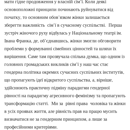
мати гідне продовження у власній сім’ї. Коли деякі
основоположні принципи починають руйнуватися від
початку, то основним обов’язком жінки залишається
зберегти важливість сім’ї в сучасному суспільстві. Перша
зустріч жіночого руху відбулась у Національному театрі ім.
Івана Франка, де, об’єднавшись, жінки змогли обговорити
проблеми у формуванні сімейних цінностей та шляхи їх
вирішення. Саме там прозвучала спільна думка, що одним із
головних громадських викликів сім’ї у наш час стає
гендерна політика окремих сучасних суспільних інститутів,
що пропагують ідеї відкритого суспільства, а, вірніше,
здійснюють практичну підміну парадигми гендерної
рівності на парадигму агресивного фемінізму та пропагують
трансформацію статті. Ми за рівні права чоловіка та жінки
в усіх проявах життя, але рівність прав на працю мусить
визначатися не за гендерним принципом, а лише за
професійними критеріями.