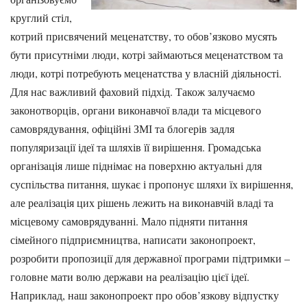
круглий стіл,
котрий присвячений меценатству, то обов’язково мусять
бути присутніми люди, котрі займаються меценатством та
люди, котрі потребують меценатства у власній діяльності.
Для нас важливий фаховий підхід. Також залучаємо
законотворців, органи виконавчої влади та місцевого
самоврядування, офіційні ЗМІ та блогерів задля
популяризації ідеї та шляхів її вирішення. Громадська
організація лише піднімає на поверхню актуальні для
суспільства питання, шукає і пропонує шляхи їх вирішення,
але реалізація цих рішень лежить на виконавчій владі та
місцевому самоврядуванні. Мало підняти питання
сімейного підприємництва, написати законопроект,
розробити пропозиції для державної програми підтримки –
головне мати волю держави на реалізацію цієї ідеї.
Наприклад, наш законопроект про обов’язкову відпустку