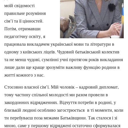
моїй свідомості
правильне розуміння
сім’ї та її цінностей.
Потім, отримавши
педагогічну освіту, я
працювала викладачем української мови та літератури в
одному з київських ліцеїв. Чудовий батьківський колектив
та не менш чудові, сумлінні учні протягом років викладання
лише дали ще краще зрозуміти важливу функцію родини в
житті кожного з нас.
Стосовно власної сім’ї. Мій чоловік – кадровий дипломат,
тому частину спільної молодості ми разом провели в
закордонних відрядженнях. Відчуття потреби в родині, у
близькій людині особливо загострюється в ті моменти, коли
ти перебуваєш поза межами Батьківщини. Так сталося і зі
мною, саме у першому відряджені остаточно сформувалася