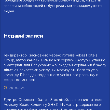
громадське об’єднання керівників бізнесу – лідерів, які здатні
повести за собою людей та бути реальним прикладом у житті
людей.
Недавні записи
Гендиректор і засновник мережі готелів Ribas Hotels
Group, автор книги « Більше ніж сервіс» – Артур Лупашко
в матеріалі для Всеукраїнської академії керівників бізнесу
ділиться секретами успіху, які мотивують його та усю
команду Ribas для подальшого успішного розвитку в
сфері гостинності
26.06.2024
Дмитро Стрижов – батько 3-ох дітей, засновник та член
Advisory Board Холдингу SHERIFF, магістр державного
управління у сфері національної безпеки, учасник