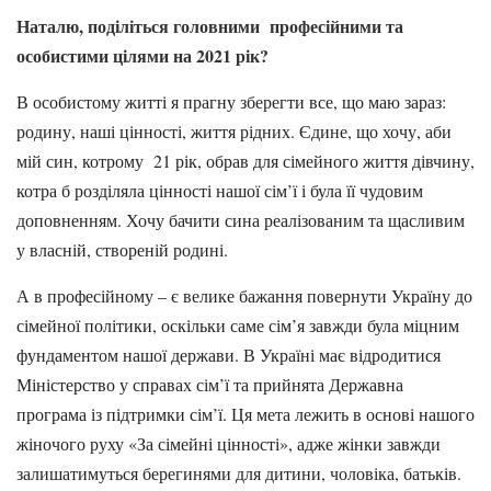
Наталю, поділіться головними професійними та
особистими цілями на 2021 рік?
В особистому житті я прагну зберегти все, що маю зараз:
родину, наші цінності, життя рідних. Єдине, що хочу, аби
мій син, котрому 21 рік, обрав для сімейного життя дівчину,
котра б розділяла цінності нашої сім’ї і була її чудовим
доповненням. Хочу бачити сина реалізованим та щасливим
у власній, створеній родині.
А в професійному – є велике бажання повернути Україну до
сімейної політики, оскільки саме сім’я завжди була міцним
фундаментом нашої держави. В Україні має відродитися
Міністерство у справах сім’ї та прийнята Державна
програма із підтримки сім’ї. Ця мета лежить в основі нашого
жіночого руху «За сімейні цінності», адже жінки завжди
залишатимуться берегинями для дитини, чоловіка, батьків.