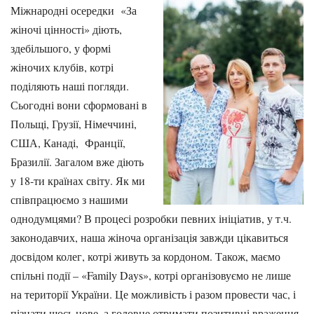
Міжнародні осередки «За
жіночі цінності» діють,
здебільшого, у формі
жіночих клубів, котрі
поділяють наші погляди.
Сьогодні вони сформовані в
Польщі, Грузії, Німеччині,
США, Канаді, Франції,
Бразилії. Загалом вже діють
у 18-ти країнах світу. Як ми
співпрацюємо з нашими
однодумцями? В процесі розробки певних ініціатив, у т.ч.
законодавчих, наша жіноча організація завжди цікавиться
досвідом колег, котрі живуть за кордоном. Також, маємо
спільні події – «Family Days», котрі організовуємо не лише
на території України. Це можливість і разом провести час, і
пізнати щось нове, а головне отримати позитивні враження,