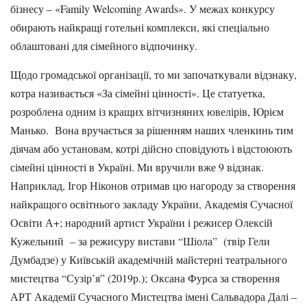
бізнесу – «Family Welcoming Awards». У межах конкурсу
обирають найкращі готельні комплекси, які спеціально
облаштовані для сімейного відпочинку.
Щодо громадської організації, то ми започаткували відзнаку,
котра називається «За сімейні цінності». Це статуетка,
розроблена одним із кращих вітчизняних ювелірів, Юрієм
Манько. Вона вручається за рішенням наших членкинь тим
діячам або установам, котрі дійсно сповідують і відстоюють
сімейні цінності в Україні. Ми вручили вже 9 відзнак.
Наприклад, Ігор Ніконов отримав цю нагороду за створення
найкращого освітнього закладу України, Академія Сучасної
Освіти А+; народний артист України і режисер Олексій
Кужельний – за режисуру вистави “Шіола” (твір Гели
Думбадзе) у Київській академічній майстерні театрального
мистецтва “Сузір’я” (2019р.); Оксана Фурса за створення
АРТ Академії Сучасного Мистецтва імені Сальвадора Далі –