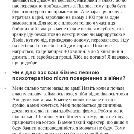
нас переважно приїжджають зі Львова, тому треба бути
більш конкурентноспроможною. Але зараз ця послуга
втратила в ціні, заробляю на цьому 1400 грн за одне
замовлення. Для мене є плюсом те, що я учасниця
бойових дій і якщо в мене є одне весілля в суботу, то я
зранку їду безкоштовно електричкою чи маршруткою в
Львів, купую лід, приїжджаю додому, переодягаюсь і їду
на весілля. І на весіллі той дим горить. Поки все
нагріється, то це забирає 40 хвилин, а до 5 хвилин він
димить і ти заробляєш гроші. Хіба це погано? Я вважаю,
що це добре.
Чи є для вас ваш бізнес певною
психотерапією після повернення з війни?
Мене сильно тягне назад до армії.Навіть коли я почала
власну справу, займаюсь нею, я ніби відволікаюсь трохи.
Але думками я там. В мене чоловік не хоче назад в
армію, а мені хочеться. Мені подобається дисципліна,
досягнення, які ти там здобуваєш, форма. Робота мене
відволікає. Ще плюс мого бізнесу в тому, що я не піду
працювати на когось. В мене такий характер, що якщо я
буду бачити несправедливість, я мовчати не буду. Тому
мені краще працювати на себе, так спокійніше.