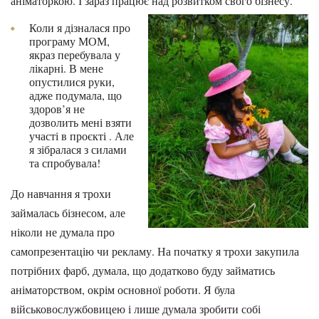
аніматоркою. І зараз працює над розвитком свого бізнесу.
Коли я дізналася про
програму МОМ,
якраз перебувала у
лікарні. В мене
опустилися руки,
адже подумала, що
здоров’я не
дозволить мені взяти
участі в проєкті . Але
я зібралася з силами
та спробувала!
До навчання я трохи
займалась бізнесом, але
ніколи не думала про
самопрезентацію чи рекламу. На початку я трохи закупила
потрібних фарб, думала, що додатково буду займатись
аніматорством, окрім основної роботи. Я була
військовослужбовицею і лише думала зробити собі