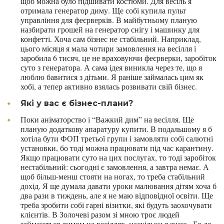
щоб можна було підшивати костюми. Для весіль я
отримала генератор диму. Ще собі купила пульт
управління для феєрверків. В майбутньому планую
назбирати грошей на генератор снігу і машинку для
конфетті. Хоча сам бізнес не стабільний. Наприклад,
цього місяця я мала чотири замовлення на весілля і
заробила 6 тисяч, це не враховуючи феєрверки, заробіток
суто з генератора. А сама ідея виникла через те, що я
люблю бавитися з дітьми. Я раніше займалась цим як
хобі, а тепер активно взялась розвивати свій бізнес.
Які у вас є бізнес-плани?
Поки аніматорство і “Важкий дим” на весілля. Ще
планую додаткову апаратуру купити. В подальшому я б
хотіла бути ФОП третьої групи і замовляти собі салютні
установки, бо тоді можна працювати під час карантину.
Якщо працювати суто на цих послугах, то тоді заробіток
нестабільний: сьогодні є замовлення, а завтра немає. А
щоб більш-менш стояти на ногах, то треба стабільний
дохід. Я ще думала давати уроки малювання дітям хоча б
два рази в тиждень, але я не маю відповідної освіти. Ще
треба зробити собі гарні візитки, які будуть заохочувати
клієнтів. В Золочеві разом зі мною троє людей
займаються димом на весіллях, наскільки я знаю . Бо до