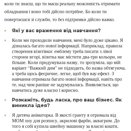
коли ти знаєш, що ти маєш реальну можливість отримати
обладнання і воно тобі дійсно потрібне. Бо коли ти
повертаєшся зі служби, то без підтримки дійсно важко.
Які у вас враження від навчання?
Коли ми проходили навчання, мені було дуже цікаво. Я
дізналась багато нової інформації. Наприклад, правила
створення візитівки: емблему треба писати з лівої
сторони вгорі, візитка має містити два-три кольори, не
більше. Коли придумувала назву, то зрозуміла, що мій
варіант “Важкий дим” не підходить, бо назва обтягуюча,
а треба щось феєричне, легке, щоб був вау-ефект. З
навчання отримала багато нової інформації, навіть про
те, над чим раніше не задумувалась. Виявляється, що
навчатись дуже класно і корисно.
Розкажіть, будь ласка, про ваш бізнес. Як
виникла ідея?
Я дитяча аніматорка. В якості гранту я отримала від
МОМ хну для розпису, акрилові фарби, аквагрим. До
того я собі купила швейну машинку за власні кошти,