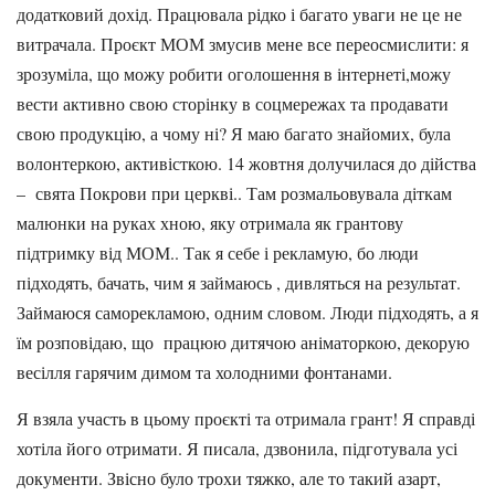
додатковий дохід. Працювала рідко і багато уваги не це не
витрачала. Проєкт МОМ змусив мене все переосмислити: я
зрозуміла, що можу робити оголошення в інтернеті,можу
вести активно свою сторінку в соцмережах та продавати
свою продукцію, а чому ні? Я маю багато знайомих, була
волонтеркою, активісткою. 14 жовтня долучилася до дійства
– свята Покрови при церкві.. Там розмальовувала діткам
малюнки на руках хною, яку отримала як грантову
підтримку від МОМ.. Так я себе і рекламую, бо люди
підходять, бачать, чим я займаюсь , дивляться на результат.
Займаюся саморекламою, одним словом. Люди підходять, а я
їм розповідаю, що працюю дитячою аніматоркою, декорую
весілля гарячим димом та холодними фонтанами.
Я взяла участь в цьому проєкті та отримала грант! Я справді
хотіла його отримати. Я писала, дзвонила, підготувала усі
документи. Звісно було трохи тяжко, але то такий азарт,