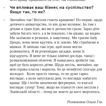
Чи впливає ваш бізнес на суспільство?
Якщо так, то як?
Звичайно так! Весілля стають кращими! По-перше, щодо
дитячого аніматорства, то він дуже впливає. Бо там з
дітьми я граю ігри, які ми в дитинстві грали. Зараз діти
забули багато чого, а я їм показую, і їм цікаво, це видно.
Ми залізаємо в резинки, в павутинку. Ми граємо бабу
Цюцю, вони мене крутять, я їх ловлю. Ми стрибаємо в
мішках. Я зачіпаю такі ігри, щоб вони могли
розвиватись. Я їм розповідаю загадки, вони їх
відгадують. В мене не тільки хімічні досліди, танці і
розмальовування обличчя. Я намагаюсь зробити так,
щоб це було корисно дітям. Щодо весіль, звичайно, що
моя справа класна і корисна, бо це незабутні спогади для
молодих. Коли просто танець, то не дуже гарно
виглядає, а коли запускаєш дим, то виглядає набагато
краще. Ще і потім запалюємо феєрверки, то взагалі
виглядає супер! Тому, якщо ви плануєте своє весілля у
Львівській області – тепер ви знаєте до кого звертатись.
Розмовляла Ольга Гах