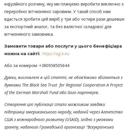
інфузійного розчину, яку ми плануємо виробити виключно з
переробної вітчизняної сировини. У такий спосіб нам
вдасться зробити цей виріб у три або чотири рази дешевше
за експортний аналог, та без валютної складової для
вітчизняного замовника.
Замовити товари або послуги у цього бенефіціара
https://ag-k.eu
можна на сайті:
Або за номером: +380958505644
Думки, висловлені в цій статті, не обов’язково збігаються з
думками
The
Black
Sea
Trust
for
Regional
Cooperation
A
Project
of
the
German
Marshall
Fund або його партнерів.
Створення цієї публікації стало можливим завдяки
підтримці американського народу, наданій через Агентство
США з міжнародного розвитку (USAID), згідно з умовами
гранту, наданого Громадській організації “Всеукраїнська