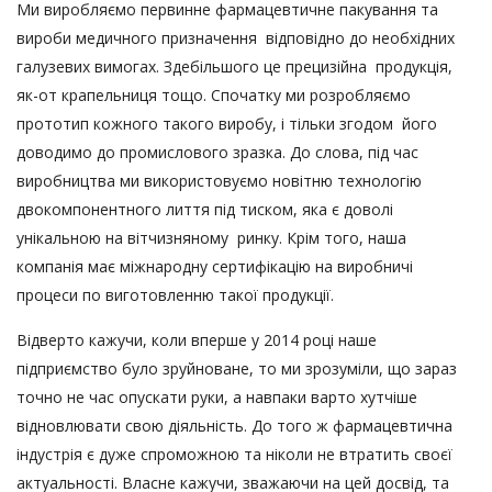
Ми виробляємо первинне фармацевтичне пакування та
вироби медичного призначення відповідно до необхідних
галузевих вимогах. Здебільшого це прецизійна продукція,
як-от крапельниця тощо. Спочатку ми розробляємо
прототип кожного такого виробу, і тільки згодом його
доводимо до промислового зразка. До слова, під час
виробництва ми використовуємо новітню технологію
двокомпонентного лиття під тиском, яка є доволі
унікальною на вітчизняному ринку. Крім того, наша
компанія має міжнародну сертифікацію на виробничі
процеси по виготовленню такої продукції.
Відверто кажучи, коли вперше у 2014 році наше
підприємство було зруйноване, то ми зрозуміли, що зараз
точно не час опускати руки, а навпаки варто хутчіше
відновлювати свою діяльність. До того ж фармацевтична
індустрія є дуже спроможною та ніколи не втратить своєї
актуальності. Власне кажучи, зважаючи на цей досвід, та