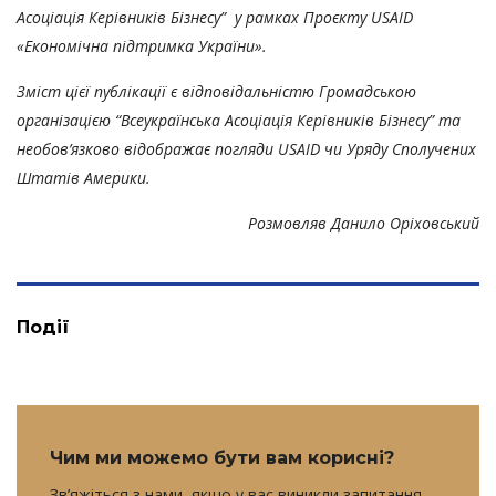
Асоціація Керівників Бізнесу” у рамках Проєкту USAID
«Економічна підтримка України».
Зміст цієї публікації є відповідальністю Громадською
організацією “Всеукраїнська Асоціація Керівників Бізнесу” та
необов’язково відображає погляди USAID чи Уряду Сполучених
Штатів Америки.
Розмовляв Данило Оріховський
Події
Чим ми можемо бути вам корисні?
Зв’яжіться з нами, якщо у вас виникли запитання.