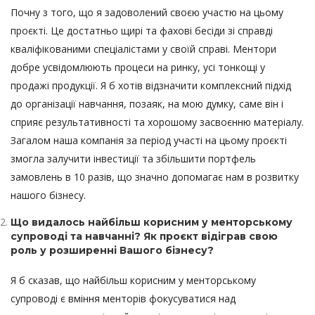
Почну з того, що я задоволений своєю участю на цьому
проєкті. Це достатньо щирі та фахові бесіди зі справді
кваліфікованими спеціалістами у своїй справі. Ментори
добре усвідомлюють процеси на ринку, усі тонкощі у
продажі продукції. Я б хотів відзначити комплексний підхід
до організації навчання, позаяк, на мою думку, саме він і
сприяє результативності та хорошому засвоєнню матеріалу.
Загалом наша компанія за період участі на цьому проєкті
змогла залучити інвестиції та збільшити портфель
замовлень в 10 разів, що значно допомагає нам в розвитку
нашого бізнесу.
Що видалось найбільш корисним у менторському
супроводі та навчанні? Як проєкт відіграв свою
роль у розширенні Вашого бізнесу?
Я б сказав, що найбільш корисним у менторському
супроводі є вміння менторів фокусуватися над