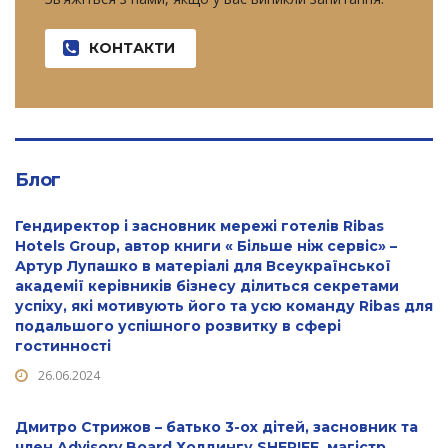
КОНТАКТИ
Блог
Гендиректор і засновник мережі готелів Ribas
Hotels Group, автор книги « Більше ніж сервіс» –
Артур Лупашко в матеріалі для Всеукраїнської
академії керівників бізнесу ділиться секретами
успіху, які мотивують його та усю команду Ribas для
подальшого успішного розвитку в сфері
гостинності
26.06.2024
Дмитро Стрижов – батько 3-ох дітей, засновник та
член Advisory Board Холдингу SHERIFF, магістр