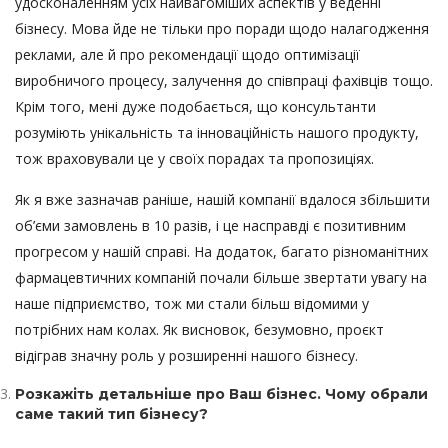
удосконаленням усіх найвагоміших аспектів у веденні
бізнесу. Мова йде не тільки про поради щодо налагодження
реклами, але й про рекомендації щодо оптимізації
виробничого процесу, залучення до співпраці фахівців тощо.
Крім того, мені дуже подобається, що консультанти
розуміють унікальність та інноваційність нашого продукту,
тож враховували це у своїх порадах та пропозиціях.
Як я вже зазначав раніше, нашій компанії вдалося збільшити
об’єми замовлень в 10 разів, і це насправді є позитивним
прогресом у нашій справі. На додаток, багато різноманітних
фармацевтичних компаній почали більше звертати увагу на
наше підприємство, тож ми стали більш відомими у
потрібних нам колах. Як висновок, безумовно, проєкт
відіграв значну роль у розширенні нашого бізнесу.
Розкажіть детальніше про Ваш бізнес. Чому обрали
саме такий тип бізнесу?