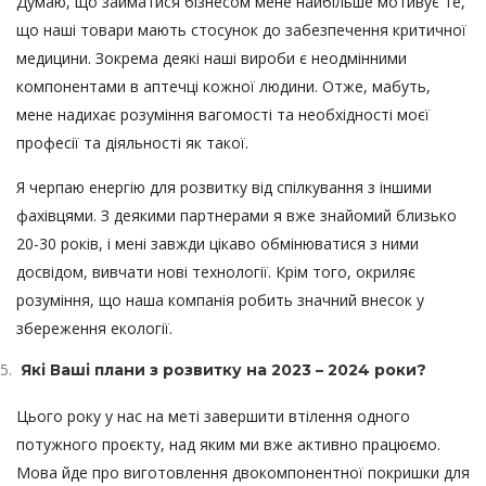
Думаю, що займатися бізнесом мене найбільше мотивує те,
що наші товари мають стосунок до забезпечення критичної
медицини. Зокрема деякі наші вироби є неодмінними
компонентами в аптечці кожної людини. Отже, мабуть,
мене надихає розуміння вагомості та необхідності моєї
професії та діяльності як такої.
Я черпаю енергію для розвитку від спілкування з іншими
фахівцями. З деякими партнерами я вже знайомий близько
20-30 років, і мені завжди цікаво обмінюватися з ними
досвідом, вивчати нові технології. Крім того, окриляє
розуміння, що наша компанія робить значний внесок у
збереження екології.
Які Ваші плани з розвитку на 2023 – 2024 роки?
Цього року у нас на меті завершити втілення одного
потужного проєкту, над яким ми вже активно працюємо.
Мова йде про виготовлення двокомпонентної покришки для