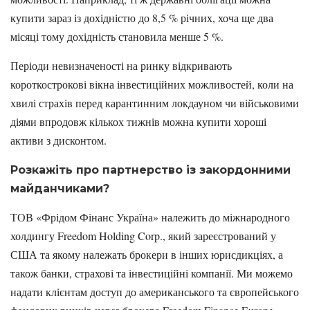
купити зараз із дохідністю до 8,5 % річних, хоча ще два
місяці тому дохідність становила менше 5 %.
Періоди невизначеності на ринку відкривають
короткострокові вікна інвестиційних можливостей, коли на
хвилі страхів перед карантинним локдауном чи військовими
діями впродовж кількох тижнів можна купити хороші
активи з дисконтом.
Розкажіть про партнерство із закордонними
майданчиками?
ТОВ «Фрідом Фінанс Україна» належить до міжнародного
холдингу Freedom Holding Corp., який зареєстрований у
США та якому належать брокери в інших юрисдикціях, а
також банки, страхові та інвестиційні компанії. Ми можемо
надати клієнтам доступ до американського та європейського