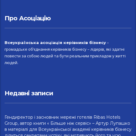
Про Асоціацію
–
Всеукраїн
ська асоціація керівників бізнесу
громадське об’єднання керівників бізнесу – лідерів, які здатні
повести за собою людей та бути реальним прикладом у житті
людей.
Недавні записи
Гендиректор і засновник мережі готелів Ribas Hotels
Group, автор книги « Більше ніж сервіс» – Артур Лупашко
в матеріалі для Всеукраїнської академії керівників бізнесу
ділиться секретами успіху, які мотивують його та усю