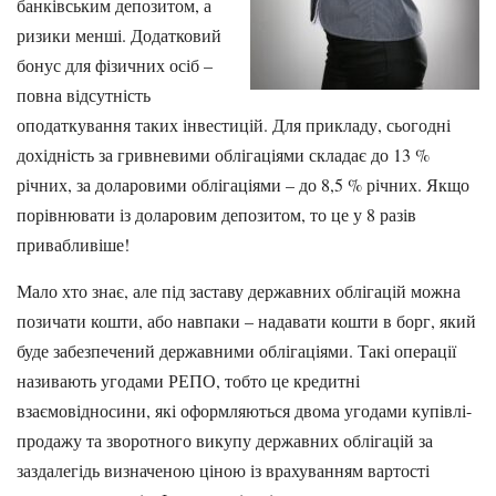
банківським депозитом, а
ризики менші. Додатковий
бонус для фізичних осіб –
повна відсутність
оподаткування таких інвестицій. Для прикладу, сьогодні
дохідність за гривневими облігаціями складає до 13 %
річних, за доларовими облігаціями – до 8,5 % річних. Якщо
порівнювати із доларовим депозитом, то це у 8 разів
привабливіше!
Мало хто знає, але під заставу державних облігацій можна
позичати кошти, або навпаки – надавати кошти в борг, який
буде забезпечений державними облігаціями. Такі операції
називають угодами РЕПО, тобто це кредитні
взаємовідносини, які оформляються двома угодами купівлі-
продажу та зворотного викупу державних облігацій за
заздалегідь визначеною ціною із врахуванням вартості