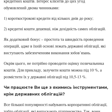
кредитних коштів. Інтерес клієнтів до цих угод
обумовлений двома чинниками:
1) короткострокові кредити від кількох днів до року;
2) кредитні кошти дешевші, ніж дохідність самих облігацій.
Як додатковий бонус – простота та швидкість проведення
операцій, адже в їхній основі лежать державні облігації, які
виступають забезпеченням виконання зобов’язань.
Окрім цього, не потрібно проводити оцінку позичальника
коштів. Для прикладу, залучити кошти можна під 10 %, а
розмістити їх у державні облігації під 10,5-13 %.
Чи працюєте Ви ще з якимись інструментами,
крім державних облігацій?
Все більшої популярності набувають корпоративні облігації,
тобто облігації, які випускають підприємства. Так, вони