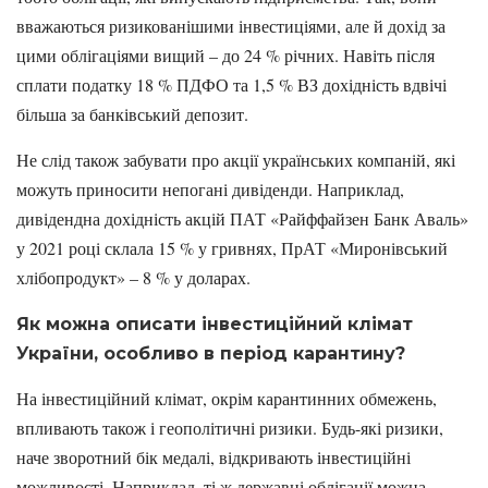
вважаються ризикованішими інвестиціями, але й дохід за
цими облігаціями вищий – до 24 % річних. Навіть після
сплати податку 18 % ПДФО та 1,5 % ВЗ дохідність вдвічі
більша за банківський депозит.
Не слід також забувати про акції українських компаній, які
можуть приносити непогані дивіденди. Наприклад,
дивідендна дохідність акцій ПАТ «Райффайзен Банк Аваль»
у 2021 році склала 15 % у гривнях, ПрАТ «Миронівський
хлібопродукт» – 8 % у доларах.
Як можна описати інвестиційний клімат
України, особливо в період карантин
у?
На інвестиційний клімат, окрім карантинних обмежень,
впливають також і геополітичні ризики. Будь-які ризики,
наче зворотний бік медалі, відкривають інвестиційні
можливості. Наприклад, ті ж державні облігації можна