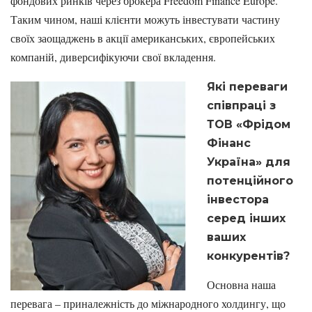
фондових ринків через брокера Freedom Finance Europe.
Таким чином, наші клієнти можуть інвестувати частину
своїх заощаджень в акції американських, європейських
компаній, диверсифікуючи свої вкладення.
Які переваги
співпраці з
ТОВ «Фрідом
Фінанс
Україна» для
потенційного
інвестора
серед інших
ваших
конкурентів?
Основна наша
перевага – приналежність до міжнародного холдингу, що