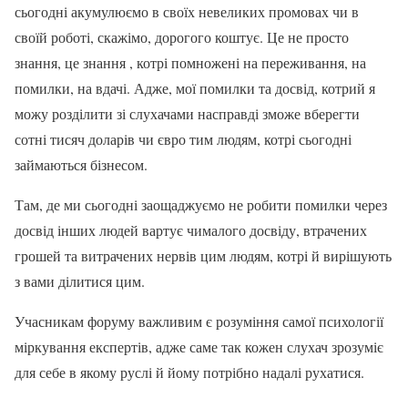
сьогодні акумулюємо в своїх невеликих промовах чи в
своїй роботі, скажімо, дорогого коштує. Це не просто
знання, це знання , котрі помножені на переживання, на
помилки, на вдачі. Адже, мої помилки та досвід, котрий я
можу розділити зі слухачами насправді зможе вберегти
сотні тисяч доларів чи євро тим людям, котрі сьогодні
займаються бізнесом.
Там, де ми сьогодні заощаджуємо не робити помилки через
досвід інших людей вартує чималого досвіду, втрачених
грошей та витрачених нервів цим людям, котрі й вирішують
з вами ділитися цим.
Учасникам форуму важливим є розуміння самої психології
міркування експертів, адже саме так кожен слухач зрозуміє
для себе в якому руслі й йому потрібно надалі рухатися.