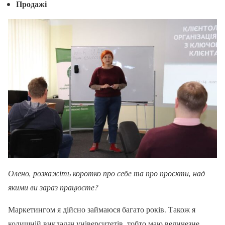
Продажі
Олено, розкажіть коротко про себе та про проєкти, над
якими ви зараз працюєте?
Маркетингом я дійсно займаюся багато років. Також я
колишній викладач університетів, тобто маю величезне