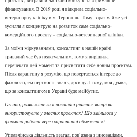
проєктів , вигравши частково конкурс та отримавши
фінансування. В 2019 році я відкрила соціально-
ветеринарну клініку в м. Тернопіль. Тому, зараз майже усі
зусилля я концентрую на розвиток саме соціально-
комерційного проєкту – соціально-ветеринарної клініки.
За моїми міркуваннями, консалтинг в нашій країні
тривалий час був неактуальним, тому я вирішила
перечекати цей момент та присвятити себе новим проєктам.
Після карантину я розумію, що повертається інтерес до
фаховості, експертності, знань, досвіду. І тому, моя думка,
що за консалтингом в Україні буде майбутнє.
Оксано, розкажіть за інноваційні рішення, котрі ви
використовуєте у власних проєктах? Що змінилося у
форматі роботи через карантинні обмеження?
Управлінська діяльність взагалі пов`язана з інноваціями,