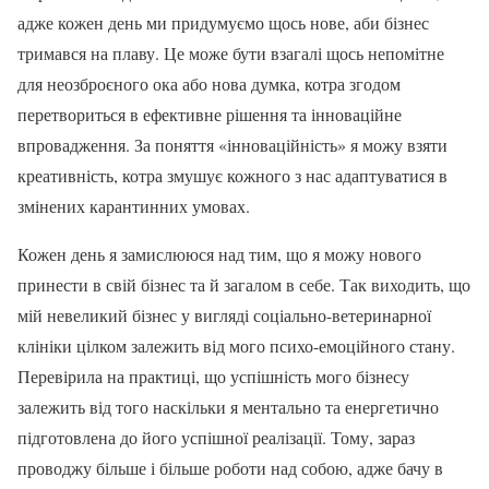
адже кожен день ми придумуємо щось нове, аби бізнес
тримався на плаву. Це може бути взагалі щось непомітне
для неозброєного ока або нова думка, котра згодом
перетвориться в ефективне рішення та інноваційне
впровадження. За поняття «інноваційність» я можу взяти
креативність, котра змушує кожного з нас адаптуватися в
змінених карантинних умовах.
Кожен день я замислююся над тим, що я можу нового
принести в свій бізнес та й загалом в себе. Так виходить, що
мій невеликий бізнес у вигляді соціально-ветеринарної
клініки цілком залежить від мого психо-емоційного стану.
Перевірила на практиці, що успішність мого бізнесу
залежить від того наскільки я ментально та енергетично
підготовлена до його успішної реалізації. Тому, зараз
проводжу більше і більше роботи над собою, адже бачу в