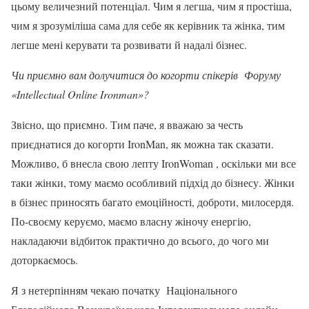
цьому величезний потенціал. Чим я легша, чим я простіша,
чим я зрозуміліша сама для себе як керівник та жінка, тим
легше мені керувати та розвивати й надалі бізнес.
Чи приємно вам долучитися до когорти спікерів Форуму
«Intellectual Online Ironman»?
Звісно, що приємно. Тим паче, я вважаю за честь
приєднатися до когорти IronMan, як можна так сказати.
Можливо, б внесла свою лепту IronWoman , оскільки ми все
таки жінки, тому маємо особливий підхід до бізнесу. Жінки
в бізнес приносять багато емоційності, доброти, милосердя.
По-своєму керуємо, маємо власну жіночу енергію,
накладаючи відбиток практично до всього, до чого ми
доторкаємось.
Я з нетерпінням чекаю початку Національного