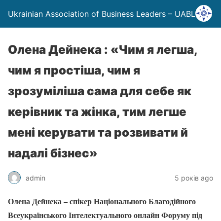
Ukrainian Association of Business Leaders – UABL
Олена Дейнека : «Чим я легша,
чим я простіша, чим я
зрозуміліша сама для себе як
керівник та жінка, тим легше
мені керувати та розвивати й
надалі бізнес»
admin
5 років ago
Олена Дейнека – спікер Національного Благодійного
Всеукраїнського Інтелектуального онлайн Форуму під