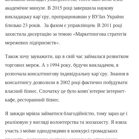
академічне минуле. В 2015 році завершила наукову
викладацьку кар`єру, пропрацювавши у ВУЗах України
близько 23 років. За фахом є управлінцем. В 2011 році
захистила дисертацію за темою «Маркетингова стратегія
мережевих підприємств».
Також хочу зауважити, що в свій час займалася розвитком
торгових мереж. А з 1994 року, будучи викладачем, я
розпочала консалтингову індивідуальну кар`єру. Знання в
консалтингу дозволили в 2002 році фактично побудувати
власний бізнес. Спочатку це було комп`ютерне інтернет-
кафе, ресторанний бізнес.
Я завжди мріяла займатися благодійністю, тому зараз це і
реалізовую у вигляді волонтерства та зоозахисту. Я взяла
участь з моїми однодумцями в конкурсі громадських