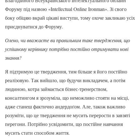
Благодійного Всеукраїнського Інтелектуального онлайн
Форуму під назвою «Intellectual Online Ironman». Зі свого
боку обіцяю вкрай цікаві виступи, тому охоче закликаю усіх
приєднуватися до Форуму.
Олено, чи вважаєте ви правильним таке твердження, що
успішному керівнику потрібно постійно отримувати нові
знання?
Я підтримую це твердження, тим більше я його постійно
реалізовую. Так вийшло, що будучи викладачем, а потім
людиною, котра займається бізнес-тренерством,
консалтингом я зрозуміла, що неможливо стояти на місці,
адже станеш фактично андердоґом. Але, також важливо
розуміти, що це твердження не мусить перерости в завзяті
перегони. Потрібно усвідомити, що постійне навчання
мусить стати способом життя.