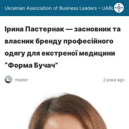
Ukrainian Association of Business Leaders – UABL
Ірина Пастернак — засновник та
власник бренду професійного
одягу для екстреної медицини
“Форма Бучач”
master
2 роки ago