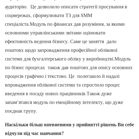
аудиторію. Це дозволило описати стратегії просування в
соцмережах, сформулювати ТЗ для SMM
спеціаліста.Модуль по фінансах дав розуміння, за якими
основними управлінськими звітами оцінювати
ефективність ведення бізнесу. Саме це заняття дало
поштовх щодо запровадження професійної облікової
системи для бухгалтерського обліку у виробництві.Модуль
по бізнес процесах також дав поштовх для опису основних
процесів графічно і текстово. Це полегшило й надалі
впровадження облікової системи та спростило процес
введення в посаду нових працівників.Також дуже
запам’ятався модуль по емоційному інтелекту, що дуже
поєднав групу.
Наскільки більш впевненими у прийнятті рішень Ви себе
відчули під час навчання?