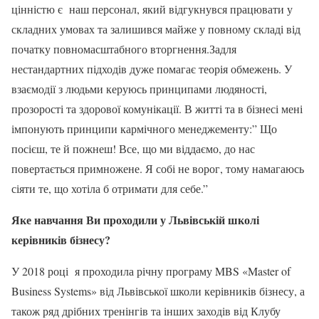
цінністю є наш персонал, який відгукнувся працювати у
складних умовах та залишився майже у повному складі від
початку повномасштабного вторгнення.Задля
нестандартних підходів дуже помагає теорія обмежень. У
взаємодії з людьми керуюсь принципами людяності,
прозорості та здорової комунікації. В житті та в бізнесі мені
імпонують принципи кармічного менеджементу:” Що
посієш, те й пожнеш! Все, що ми віддаємо, до нас
повертається примножене. Я собі не ворог, тому намагаюсь
сіяти те, що хотіла б отримати для себе.”
Яке навчання Ви проходили у Львівській школі
керівників бізнесу?
У 2018 році я проходила річну програму MBS «Master of
Business Systems» від Львівської школи керівників бізнесу, а
також ряд дрібних тренінгів та інших заходів від Клубу