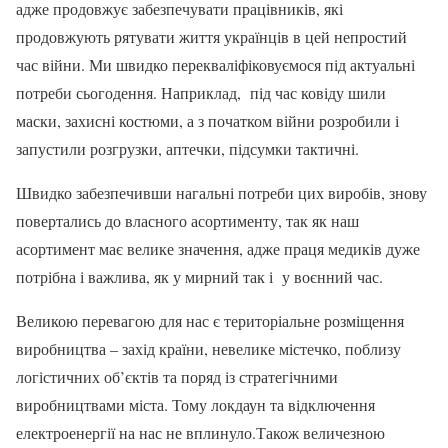
адже продовжує забезпечувати працівників, які
продовжують рятувати життя українців в цей непростий
час війни. Ми швидко перекваліфіковуємося під актуальні
потреби сьогодення. Наприклад, під час ковіду шили
маски, захисні костюми, а з початком війни розробили і
запустили розгрузки, аптечки, підсумки тактичні.
Швидко забезпечивши нагальні потреби цих виробів, знову
повертались до власного асортименту, так як наш
асортимент має велике значення, адже праця медиків дуже
потрібна і важлива, як у мирний так і у воєнний час.
Великою перевагою для нас є територіальне розміщення
виробництва – захід країни, невелике містечко, поблизу
логістичних об’єктів та поряд із стратегічними
виробництвами міста. Тому локдаун та відключення
електроенергії на нас не вплинуло.Також величезною