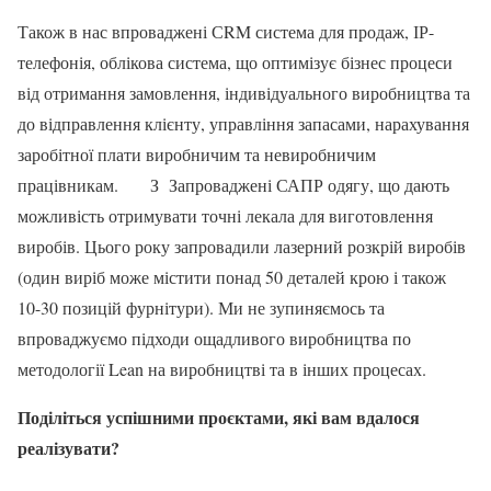
Також в нас впроваджені СRM система для продаж, ІР-
телефонія, облікова система, що оптимізує бізнес процеси
від отримання замовлення, індивідуального виробництва та
до відправлення клієнту, управління запасами, нарахування
заробітної плати виробничим та невиробничим
працівникам. З Запроваджені САПР одягу, що дають
можливість отримувати точні лекала для виготовлення
виробів. Цього року запровадили лазерний розкрій виробів
(один виріб може містити понад 50 деталей крою і також
10-30 позицій фурнітури). Ми не зупиняємось та
впроваджуємо підходи ощадливого виробництва по
методології Lean на виробництві та в інших процесах.
Поділіться успішними проєктами, які вам вдалося
реалізувати?